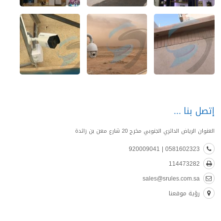
إتصل بنا
العنوان الرياض الدائري الجنوبي مخرج 20 شارع معن بن زائدة
0581602323 | 920009041
114473282
sales@srules.com.sa
رؤية موقعنا