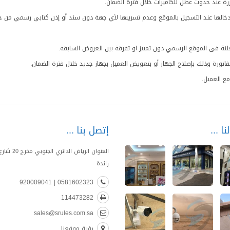
قررة عند حدوث عطل للكاميرات خلال فترة الضمان.
إدخالها عند التسجيل بالموقع وعدم تسريبها لأي جهة دون سند أو إذن كتابي رسمي من 
ة فى الموقع الرسمي دون تمييز او تفرقة بين العروض السابقة.
اتورة وذلك بإصلاح الجهاز أو بتعويض العميل بجهاز جديد خلال فترة الضمان.
ع العميل.
نا
إتصل بنا
العنوان الرياض الدا
زائدة
0581602323 | 920009041
114473282
sales@srules.com.sa
رؤية موقعنا