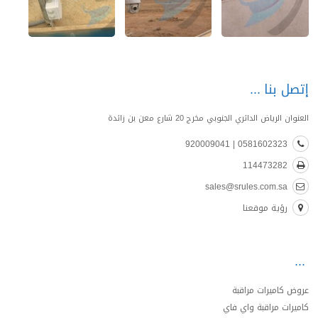
إتصل بنا
العنوان الرياض الدائري الجنوبي مخرج 20 شارع معن بن زائدة
0581602323 | 920009041
114473282
sales@srules.com.sa
رؤية موقعنا
عروض كاميرات مراقبة
كاميرات مراقبة واي فاي