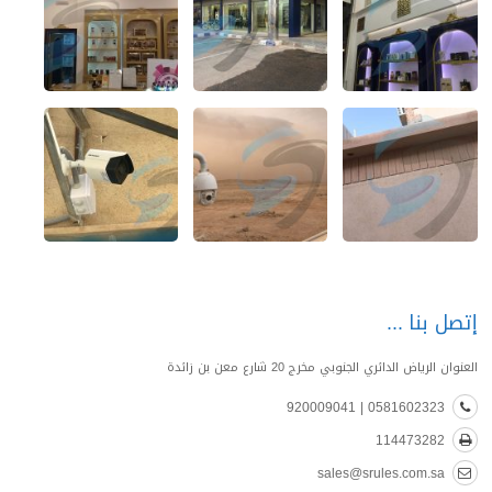
إتصل بنا
العنوان الرياض الدائري الجنوبي مخرج 20 شارع معن بن زائدة
0581602323 | 920009041
114473282
sales@srules.com.sa