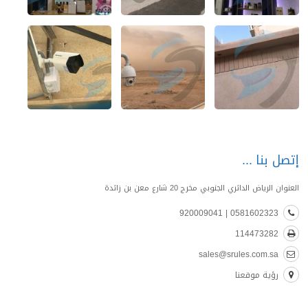
إتصل بنا
العنوان الرياض الدائري الجنوبي مخرج 20 شارع معن بن زائدة
0581602323 | 920009041
114473282
sales@srules.com.sa
رؤية موقعنا