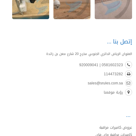
إتصل بنا
العنوان الرياض الدائري الجنوبي مخرج 20 شارع معن بن زائدة
0581602323 | 920009041
114473282
sales@srules.com.sa
رؤية موقعنا
عروض كاميرات مراقبة
كاميرات مراقبة واي فاي