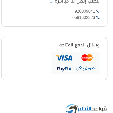
للطلب إتصل بنا مباشرة
920009041
0581602323
وسائل الدفع المتاحة