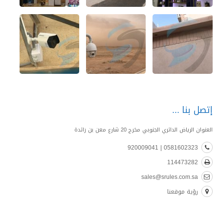
إتصل بنا
العنوان الرياض الدائري الجنوبي مخرج 20 شارع معن بن زائدة
0581602323 | 920009041
114473282
sales@srules.com.sa
رؤية موقعنا