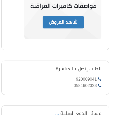
للطلب إتصل بنا مباشرة
920009041
0581602323
وسائل الدفع المتاحة