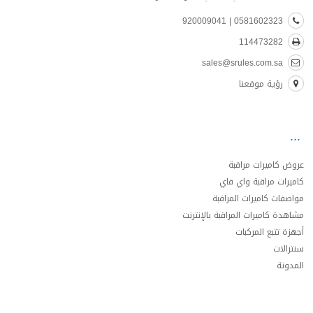
0581602323 | 920009041
114473282
sales@srules.com.sa
رؤية موقعنا
عروض كاميرات مراقبة
كاميرات مراقبة واي فاي
مواصفات كاميرات المراقبة
مشاهدة كاميرات المراقبة بالإنترنت
أجهزة تتبع المركبات
سنترالات
المدونة