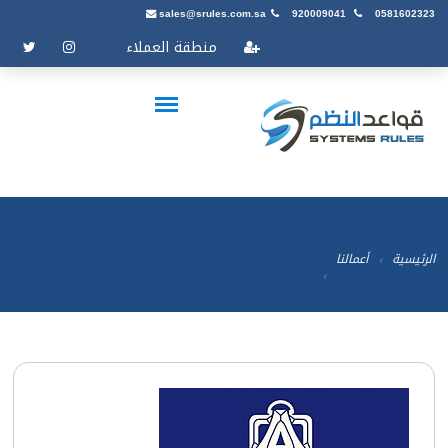
sales@srules.com.sa
920009041
0581602323
منطقة العملاء
الرئيسية
أعمالنا