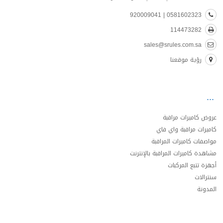
0581602323 | 920009041
114473282
sales@srules.com.sa
رؤية موقعنا
عروض كاميرات مراقبة
كاميرات مراقبة واي فاي
مواصفات كاميرات المراقبة
مشاهدة كاميرات المراقبة بالإنترنت
أجهزة تتبع المركبات
سنترالات
المدونة