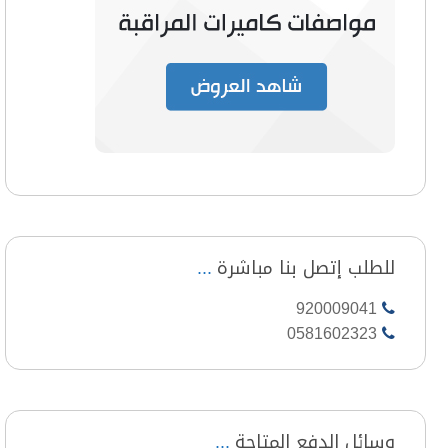
للطلب إتصل بنا مباشرة
920009041
0581602323
وسائل الدفع المتاحة