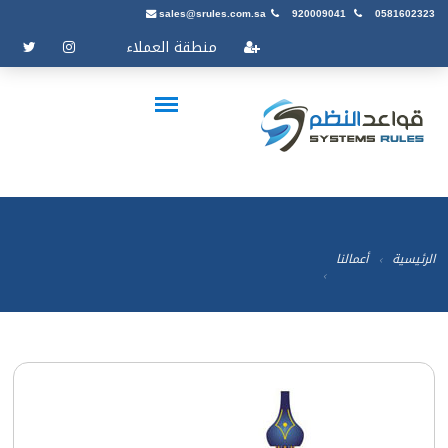
sales@srules.com.sa
920009041
0581602323
منطقة العملاء
الرئيسية
أعمالنا