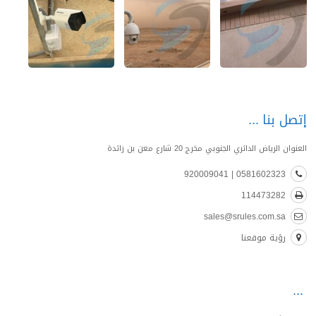
إتصل بنا
العنوان الرياض الدائري الجنوبي مخرج 20 شارع معن بن زائدة
0581602323 | 920009041
114473282
sales@srules.com.sa
رؤية موقعنا