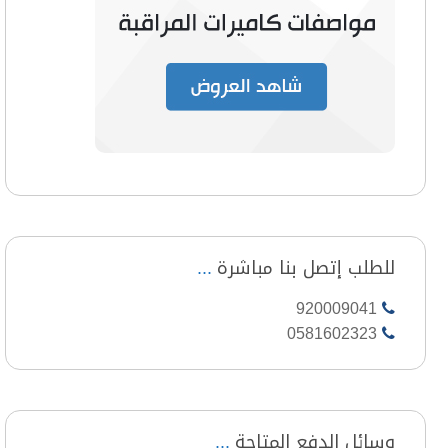
للطلب إتصل بنا مباشرة
920009041
0581602323
وسائل الدفع المتاحة