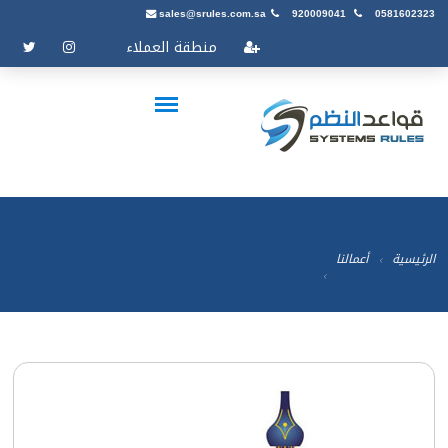
sales@srules.com.sa
920009041
0581602323
منطقة العملاء
الرئيسية
أعمالنا