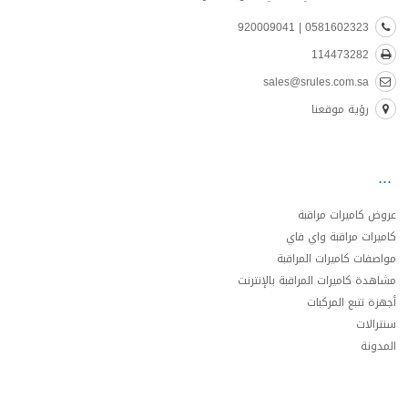
0581602323 | 920009041
114473282
sales@srules.com.sa
رؤية موقعنا
عروض كاميرات مراقبة
كاميرات مراقبة واي فاي
مواصفات كاميرات المراقبة
مشاهدة كاميرات المراقبة بالإنترنت
أجهزة تتبع المركبات
سنترالات
المدونة