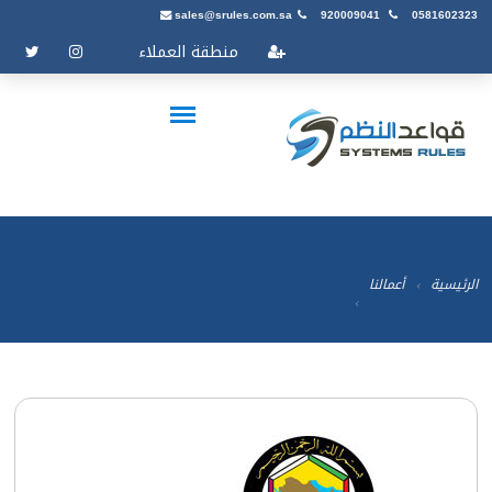
sales@srules.com.sa
920009041
0581602323
منطقة العملاء
الرئيسية
أعمالنا