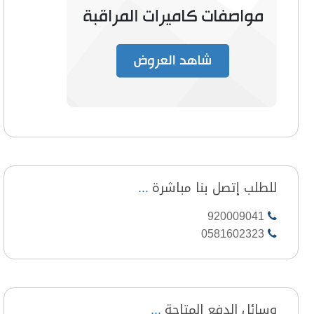
للطلب إتصل بنا مباشرة
920009041
0581602323
وسائل الدفع المتاحة