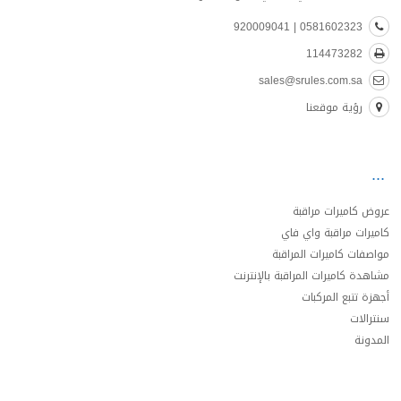
0581602323 | 920009041
114473282
sales@srules.com.sa
رؤية موقعنا
عروض كاميرات مراقبة
كاميرات مراقبة واي فاي
مواصفات كاميرات المراقبة
مشاهدة كاميرات المراقبة بالإنترنت
أجهزة تتبع المركبات
سنترالات
المدونة