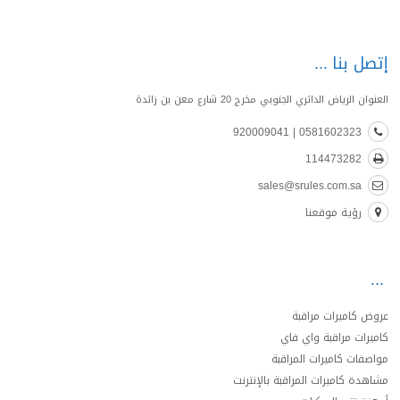
إتصل بنا
العنوان الرياض الدائري الجنوبي مخرج 20 شارع معن بن زائدة
0581602323 | 920009041
114473282
sales@srules.com.sa
رؤية موقعنا
عروض كاميرات مراقبة
كاميرات مراقبة واي فاي
مواصفات كاميرات المراقبة
مشاهدة كاميرات المراقبة بالإنترنت