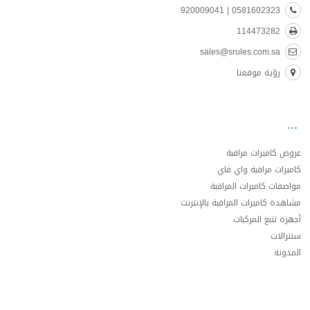
0581602323 | 920009041
114473282
sales@srules.com.sa
رؤية موقعنا
عروض كاميرات مراقبة
كاميرات مراقبة واي فاي
مواصفات كاميرات المراقبة
مشاهدة كاميرات المراقبة بالإنترنت
أجهزة تتبع المركبات
سنترالات
المدونة