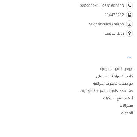
0581602323 | 920009041
114473282
sales@srules.com.sa
رؤية موقعنا
عروض كاميرات مراقبة
كاميرات مراقبة واي فاي
مواصفات كاميرات المراقبة
مشاهدة كاميرات المراقبة بالإنترنت
أجهزة تتبع المركبات
سنترالات
المدونة