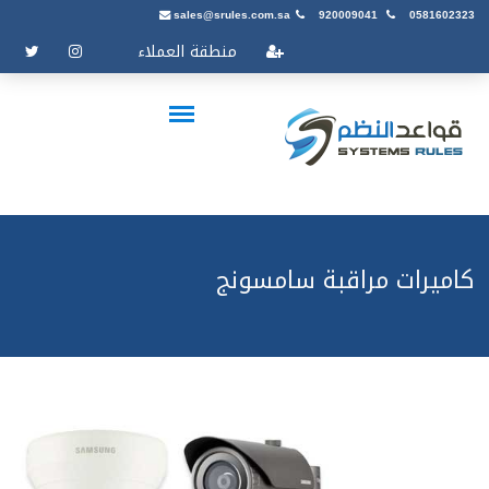
sales@srules.com.sa
920009041
0581602323
منطقة العملاء
كاميرات مراقبة سامسونج