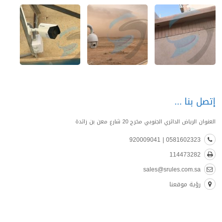
إتصل بنا
العنوان الرياض الدائري الجنوبي مخرج 20 شارع معن بن زائدة
0581602323 | 920009041
114473282
sales@srules.com.sa
رؤية موقعنا