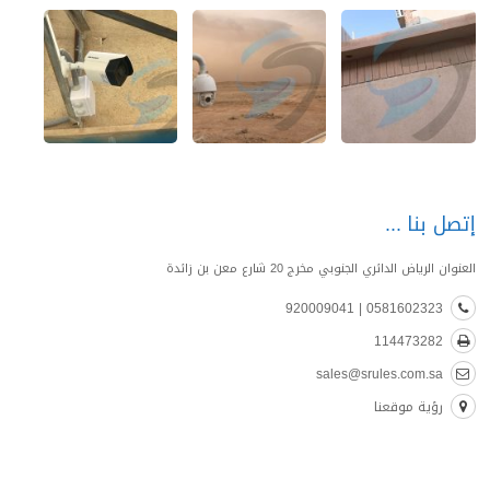
إتصل بنا
العنوان الرياض الدائري الجنوبي مخرج 20 شارع معن بن زائدة
0581602323 | 920009041
114473282
sales@srules.com.sa
رؤية موقعنا