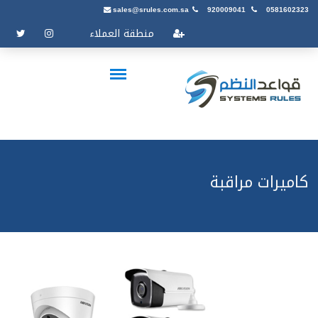
sales@srules.com.sa
920009041
0581602323
منطقة العملاء
كاميرات مراقبة