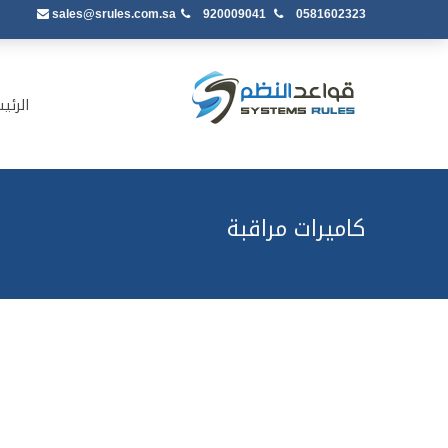
sales@srules.com.sa
920009041
0581602323
الرئي
كاميرات مراقبة