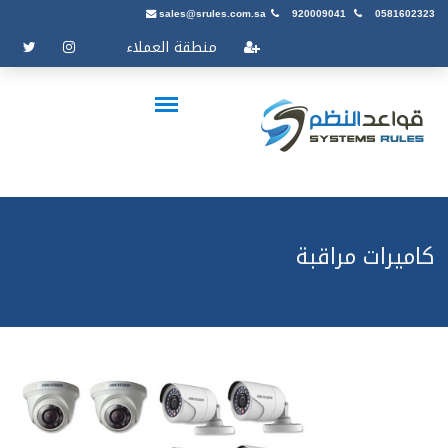
sales@srules.com.sa
920009041
0581602323
منطقة العملاء
كاميرات مراقبة