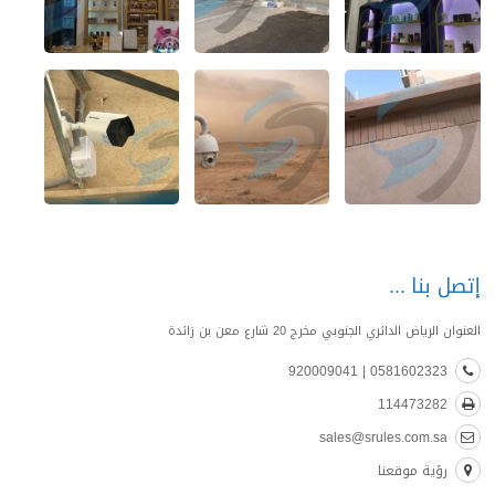
إتصل بنا
العنوان الرياض الدائري الجنوبي مخرج 20 شارع معن بن زائدة
0581602323 | 920009041
114473282
sales@srules.com.sa
رؤية موقعنا