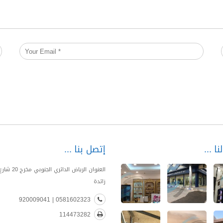
نا
إتصل بنا
العنوان الرياض الدا
زائدة
0581602323 | 920009041
114473282