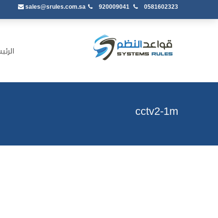
sales@srules.com.sa
920009041
0581602323
الرئي
cctv2-1m