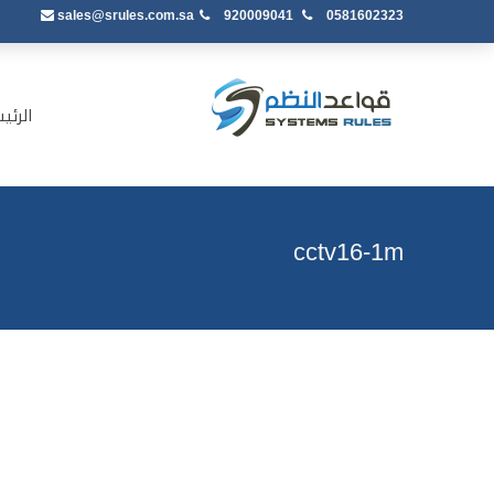
sales@srules.com.sa
920009041
0581602323
الرئي
cctv16-1m