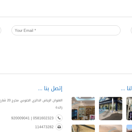
نا
إتصل بنا
العنوان الرياض الدا
زائدة
0581602323 | 920009041
114473282