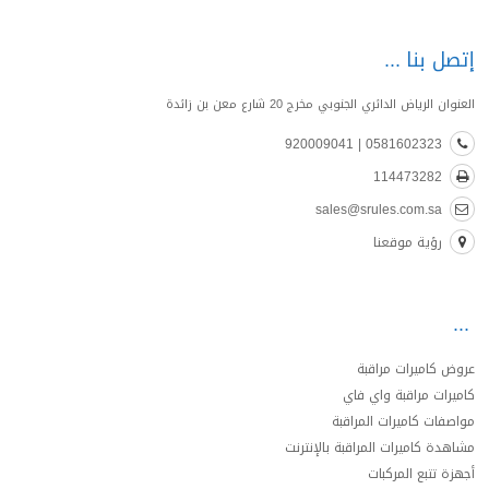
إتصل بنا
العنوان الرياض الدائري الجنوبي مخرج 20 شارع معن بن زائدة
0581602323 | 920009041
114473282
sales@srules.com.sa
رؤية موقعنا
عروض كاميرات مراقبة
كاميرات مراقبة واي فاي
مواصفات كاميرات المراقبة
مشاهدة كاميرات المراقبة بالإنترنت
أجهزة تتبع المركبات