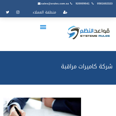
sales@srules.com.sa
920009041
0581602323
منطقة العملاء
شركة كاميرات مراقبة