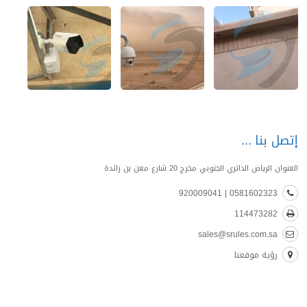
إتصل بنا
العنوان الرياض الدائري الجنوبي مخرج 20 شارع معن بن زائدة
0581602323 | 920009041
114473282
sales@srules.com.sa
رؤية موقعنا