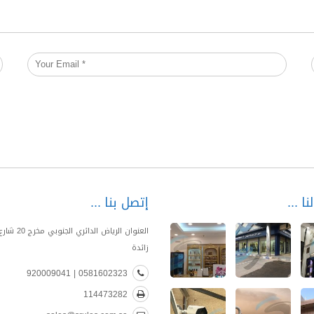
نا
إتصل بنا
العنوان الرياض الدا
زائدة
0581602323 | 920009041
114473282