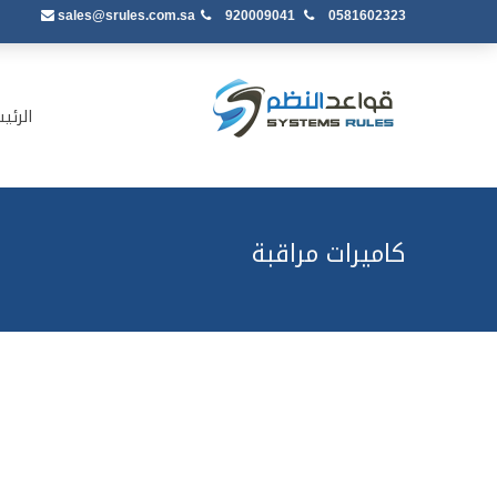
sales@srules.com.sa
920009041
0581602323
الرئي
كاميرات مراقبة