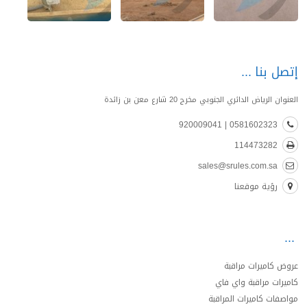
إتصل بنا
العنوان الرياض الدائري الجنوبي مخرج 20 شارع معن بن زائدة
0581602323 | 920009041
114473282
sales@srules.com.sa
رؤية موقعنا
عروض كاميرات مراقبة
كاميرات مراقبة واي فاي
مواصفات كاميرات المراقبة