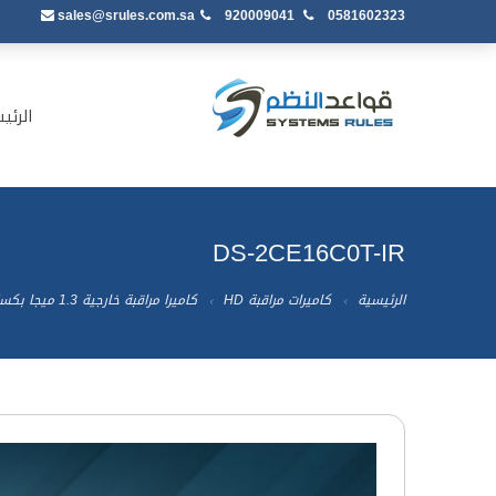
sales@srules.com.sa
920009041
0581602323
الرئي
DS-2CE16C0T-IR
الرئيسية
كاميرات مراقبة HD
كاميرا مراقبة خارجية 1.3 ميجا بكسل