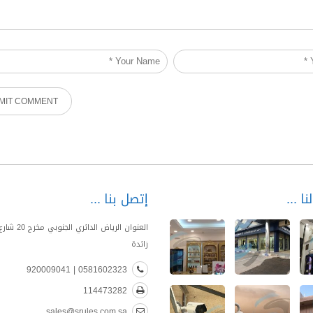
نا
إتصل بنا
العنوان الرياض الدا
زائدة
0581602323 | 920009041
114473282
sales@srules.com.sa