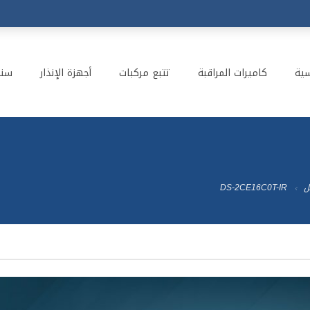
سية
كاميرات المراقبة
تتبع مركبات
أجهزة الإنذار
سنت
DS-2CE16C0T-IR