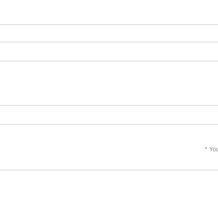
*
You