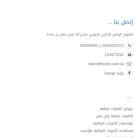
إتصل بنا
العنوان الرياض الدائري الجنوبي مخرج 20 شارع معن بن زائدة
0581602323 | 920009041
114473282
sales@srules.com.sa
رؤية موقعنا
عروض كاميرات مراقبة
كاميرات مراقبة واي فاي
مواصفات كاميرات المراقبة
مشاهدة كاميرات المراقبة بالإنترنت