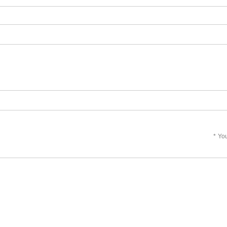
*
You