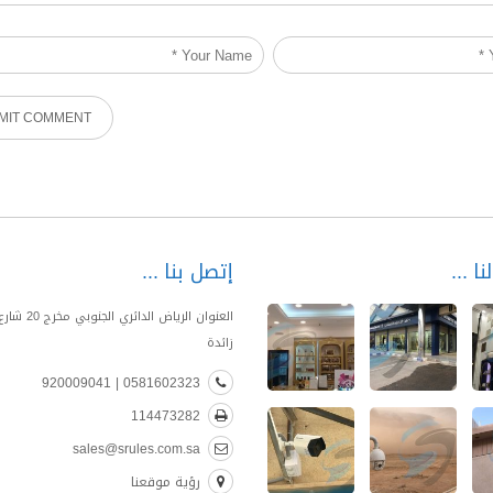
نا
إتصل بنا
العنوان الرياض الدا
زائدة
0581602323 | 920009041
114473282
sales@srules.com.sa
رؤية موقعنا