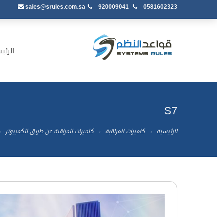
sales@srules.com.sa
920009041
0581602323
الرئي
S7
الرئيسية
كاميرات المراقبة
كاميرات المراقبة عن طريق الكمبيوتر