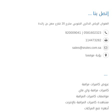
إتصل بنا
العنوان الرياض الدائري الجنوبي مخرج 20 شارع معن بن زائدة
0581602323 | 920009041
114473282
sales@srules.com.sa
رؤية موقعنا
عروض كاميرات مراقبة
كاميرات مراقبة واي فاي
مواصفات كاميرات المراقبة
مشاهدة كاميرات المراقبة بالإنترنت
أجهزة تتبع المركبات