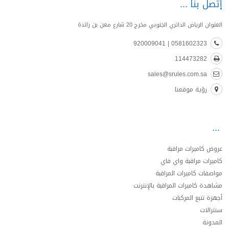
إتصل بنا
العنوان الرياض الدائري الجنوبي مخرج 20 شارع معن بن زائدة
0581602323 | 920009041
114473282
sales@srules.com.sa
رؤية موقعنا
عروض كاميرات مراقبة
كاميرات مراقبة واي فاي
مواصفات كاميرات المراقبة
مشاهدة كاميرات المراقبة بالإنترنت
أجهزة تتبع المركبات
سنترالات
المدونة