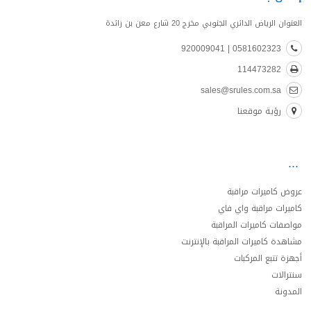
العنوان الرياض الدائري الجنوبي مخرج 20 شارع معن بن زائدة
0581602323 | 920009041
114473282
sales@srules.com.sa
رؤية موقعنا
عروض كاميرات مراقبة
كاميرات مراقبة واي فاي
مواصفات كاميرات المراقبة
مشاهدة كاميرات المراقبة بالإنترنت
أجهزة تتبع المركبات
سنترالات
المدونة