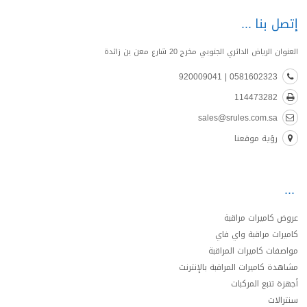
إتصل بنا
العنوان الرياض الدائري الجنوبي مخرج 20 شارع معن بن زائدة
0581602323 | 920009041
114473282
sales@srules.com.sa
رؤية موقعنا
عروض كاميرات مراقبة
كاميرات مراقبة واي فاي
مواصفات كاميرات المراقبة
مشاهدة كاميرات المراقبة بالإنترنت
أجهزة تتبع المركبات
سنترالات