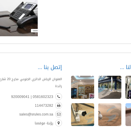
نا
إتصل بنا
العنوان الرياض الدا
زائدة
0581602323 | 920009041
114473282
sales@srules.com.sa
رؤية موقعنا