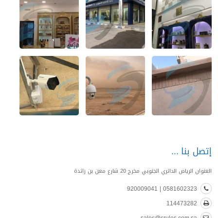
إتصل بنا
العنوان الرياض الدائري الجنوبي مخرج 20 شارع معن بن زائدة
0581602323 | 920009041
114473282