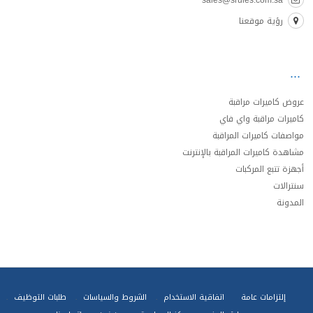
sales@srules.com.sa
رؤية موقعنا
عروض كاميرات مراقبة
كاميرات مراقبة واي فاي
مواصفات كاميرات المراقبة
مشاهدة كاميرات المراقبة بالإنترنت
أجهزة تتبع المركبات
سنترالات
المدونة
إلتزامات عامة
اتفاقية الاستخدام
الشروط والسياسات
طلبات التوظيف