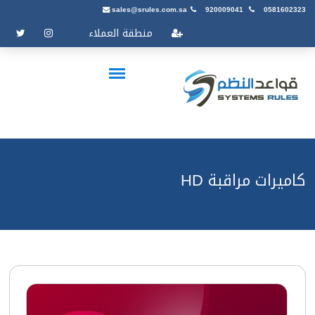
sales@srules.com.sa
920009041
0581602323
منطقة العملاء
كاميرات مراقبة HD