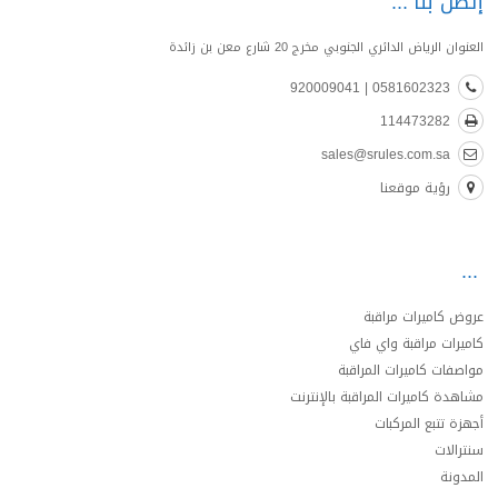
إتصل بنا
العنوان الرياض الدائري الجنوبي مخرج 20 شارع معن بن زائدة
0581602323 | 920009041
114473282
sales@srules.com.sa
رؤية موقعنا
عروض كاميرات مراقبة
كاميرات مراقبة واي فاي
مواصفات كاميرات المراقبة
مشاهدة كاميرات المراقبة بالإنترنت
أجهزة تتبع المركبات
سنترالات
المدونة