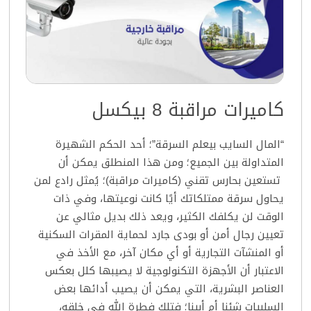
كاميرات مراقبة 8 بيكسل
“المال السايب بيعلم السرقة”؛ أحد الحكم الشهيرة
المتداولة بين الجميع؛ ومن هذا المنطلق يمكن أن
تستعين بحارس تقني (كاميرات مراقبة)؛ يُمثل رادع لمن
يحاول سرقة ممتلكاتك أيًا كانت نوعيتها، وفي ذات
الوقت لن يكلفك الكثير، ويعد ذلك بديل مثالي عن
تعيين رجال أمن أو بودى جارد لحماية المقرات السكنية
أو المنشآت التجارية أو أي مكان آخر، مع الأخذ في
الاعتبار أن الأجهزة التكنولوجية لا يصيبها كلل بعكس
العناصر البشرية، التي يمكن أن يصيب أدائها بعض
السلبيات شئنا أم أبينا؛ فتلك فطرة الله في خلقه،