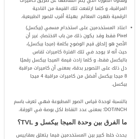
ونقاوة الصورة التي يتم التقاطها عن طريق كاميرات
المراقبة، و كلما ارتفعت تلك القيمة من الناحية
الرقمية ظهرت المعالم بهيئة أقرب للصور الطبيعية.
اعتاد المستخدمين على استخدام مسمي (بيكسل)
Pixel فقط وقد يكون ذلك من باب الاختصار، غير أن
الأصح هو إلحاق قيم الوضوح بكلمة (ميجا بيكسل)،
حيث أنه لا يوجد في تلك الفترة كاميرات تقاس
بالبكسل فقط، و كلما زادت قيمة الميجا بيكسل رقميًا
دل ذلك على التصوير بدقة، بمعنى أن كاميرات مراقبة
8 ميجا بيكسل أفضل من كاميرات مراقبة 4 ميجا
بيكسل.
بالنسبة لوحدة قياس الصور المطبوعة فهي تعرف باسم
DOT/INCH؛ بمعنى عدد النقاط لكل بوصة في الورقة.
ما الفرق بين وحدة الميجا بيكسل و TVL؟
يحدث خلط كبير بين المستخدمين فيما يتعلق بمقاييس