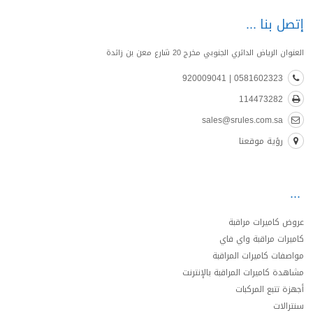
إتصل بنا
العنوان الرياض الدائري الجنوبي مخرج 20 شارع معن بن زائدة
0581602323 | 920009041
114473282
sales@srules.com.sa
رؤية موقعنا
عروض كاميرات مراقبة
كاميرات مراقبة واي فاي
مواصفات كاميرات المراقبة
مشاهدة كاميرات المراقبة بالإنترنت
أجهزة تتبع المركبات
سنترالات