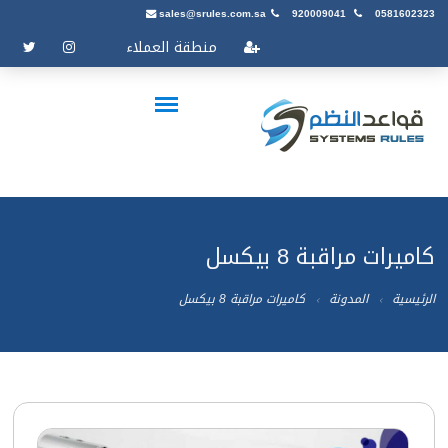
sales@srules.com.sa
920009041
0581602323
منطقة العملاء
كاميرات مراقبة 8 بيكسل
الرئيسية
المدونة
كاميرات مراقبة 8 بيكسل