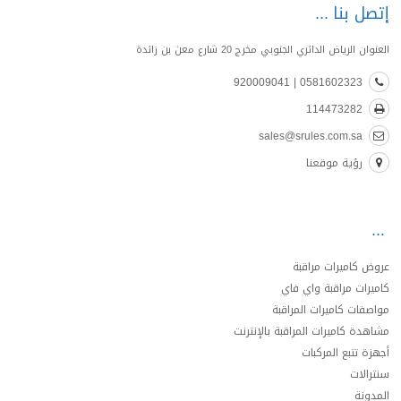
إتصل بنا
العنوان الرياض الدائري الجنوبي مخرج 20 شارع معن بن زائدة
0581602323 | 920009041
114473282
sales@srules.com.sa
رؤية موقعنا
عروض كاميرات مراقبة
كاميرات مراقبة واي فاي
مواصفات كاميرات المراقبة
مشاهدة كاميرات المراقبة بالإنترنت
أجهزة تتبع المركبات
سنترالات
المدونة