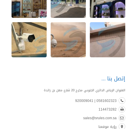
إتصل بنا
العنوان الرياض الدائري الجنوبي مخرج 20 شارع معن بن زائدة
0581602323 | 920009041
114473282
sales@srules.com.sa
رؤية موقعنا