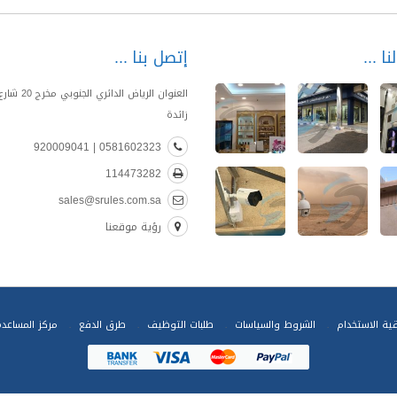
نا
إتصل بنا
العنوان الرياض الدا
زائدة
0581602323 | 920009041
114473282
sales@srules.com.sa
رؤية موقعنا
قية الاستخدام
الشروط والسياسات
طلبات التوظيف
طرق الدفع
مركز المساعد