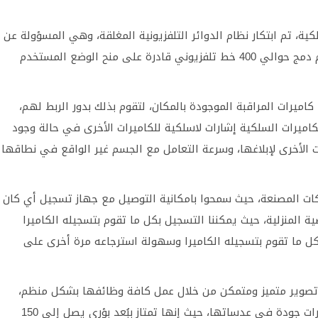
ية، تم ابتكار نظام الدوائر التلفزيونية المغلقة، وهي المسؤولة عن
إعطاء الصورة الوضوح التام والإضاءة القوية، حيث تم دمج حوالي 400 خط تلفزيوني قادرة على منح الوضع المستخدم
كاميرات المراقبة الموجودة بالمكان، لتقوم بذلك بدور الربط لهم،
اميرات السلكية إشارات لاسلكية للكاميرات الأخرى في حالة وجود
 الأخرى لإبلاغها، وسرعة التعامل مع الجسم غير الواقع في نطاقها
كات المصنعة، حيث سمحوا بامكانية التوصيل مع جهاز تسجيل أي كان
المنزلية، حيث يمكننا التسجيل بكل ما تقوم بتسجيله الكاميرا
 بكل ما تقوم بتسجيله الكاميرا وسهولة استرجاعه مرة أخرى على
 تصوير متميز ومتمكن من خلال عمل كافة وظائفها بشكل منظم،
حيث تُعتبر كاميرات المراقبة السلكية من أكثر الكاميرات جودة في عدساتها، حيث إنها تمتاز ببُعد بؤري يصل إلى 150