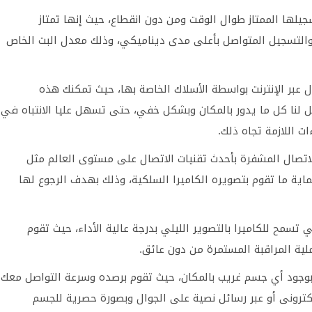
سجيلها الممتاز طوال الوقت ومن دون انقطاع، حيث إنها تمتاز
من التصوير والتسجيل المتواصل بأعلى مدى ديناميكي، وذلك معدل البت الخاص
ال عبر الإنترنت بواسطة الأسلاك الخاصة بها، حيث تمكنك هذه
نقل لنا كل ما يدور بالمكان وبشكل خفي، حتى تسهل عليا الانتباه في
ت اللازمة تجاه ذلك.
الاتصال المشفرة بأحدث تقنيات الاتصال على مستوى العالم مثل
لى حماية ما تقوم بتصويره الكاميرا السلكية، وذلك بهدف الرجوع لها
ت السلكية بوجود الأشعة IR وهي التي تسمح للكاميرا بالتصوير الليلي بدرجة عالية الأداء، حيث تقوم
لية المراقبة المستمرة من دون عائق.
س بوجود أي جسم غريب بالمكان، حيث تقوم برصده وسرعة التواصل معك
لإلكترونى أو عبر رسائل نصية على الجوال وبصورة حصرية للجسم