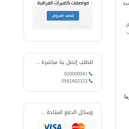
ية
ي
ب
للطلب إتصل بنا مباشرة
920009041
0581602323
ما
وسائل الدفع المتاحة