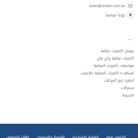
sales@srules.com.sa
رؤية موقعنا
عروض كاميرات مراقبة
كاميرات مراقبة واي فاي
مواصفات كاميرات المراقبة
مشاهدة كاميرات المراقبة بالإنترنت
أجهزة تتبع المركبات
سنترالات
المدونة
إلتزامات عامة
اتفاقية الاستخدام
الشروط والسياسات
طلبات التوظيف